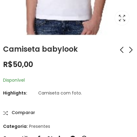
Camiseta babylook
R$
50,00
Camiseta adulto
Camiseta infantil
R$
50,00
R$
50,00
Disponível
Highlights:
Camiseta com foto.
Comparar
Categoria:
Presentes