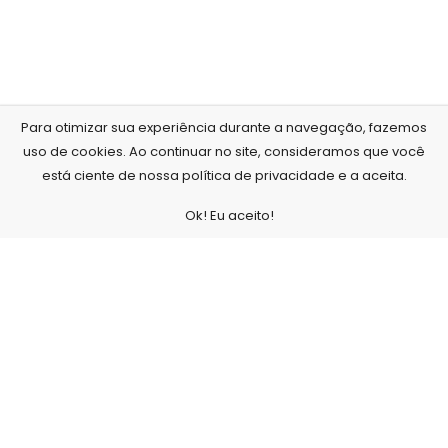
Para otimizar sua experiência durante a navegação, fazemos
uso de cookies. Ao continuar no site, consideramos que você
está ciente de nossa política de privacidade e a aceita.
Ok! Eu aceito!
Nós, da Arte no Papel, acreditamos que o nosso maior
diferencial é com a qualidade de nossos produtos e serviços,
para isso contamos com um estúdio fotográfico e não