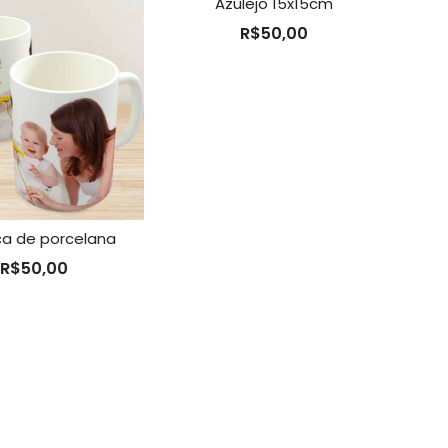
Azulejo 15x15cm
A
R$
50,00
de porcelana
$
50,00