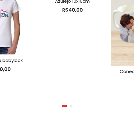
Azulejo 10x10cm
R$
40,00
abylook
00
Caneca 
R