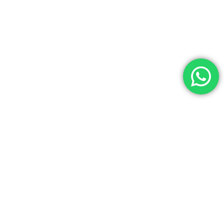
ona
Minha conta
Minha conta
a
Meu carrinho