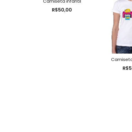
cm
Camiseta infantil
R$
50,00
Camiseta b
R$
50,