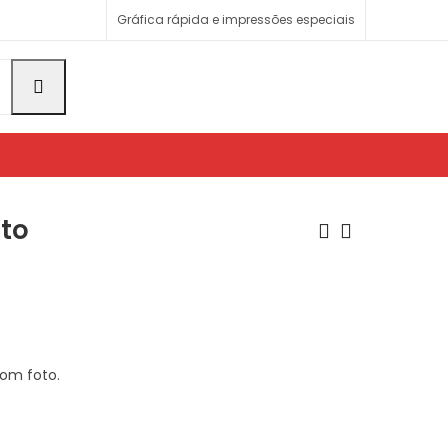
Gráfica rápida e impressões especiais
to
Azulejo 10x10cm
Camiseta babylook
R$
R$
40,00
50,00
om foto.