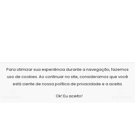
Para otimizar sua experiência durante a navegação, fazemos
uso de cookies. Ao continuar no site, consideramos que você
está ciente de nossa política de privacidade e a aceita.
Ok! Eu aceito!
Lembrancinhas personalizadas
Sidebar
Sua conta