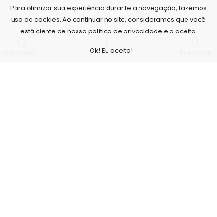
Para otimizar sua experiência durante a navegação, fazemos
uso de cookies. Ao continuar no site, consideramos que você
está ciente de nossa política de privacidade e a aceita.
Ok! Eu aceito!
Lembrancinhas personalizadas
Sidebar
Sua conta
Nós, da Arte no Papel, acreditamos que o nosso maior
diferencial é com a qualidade de nossos produtos e serviços,
para isso contamos com um estúdio fotográfico e não
cobramos para tirar as fotos que serão utilizadas para a
confecção dos produtos, nossos profissionais tem formação
superior na área e não terceirizamos nenhum processo, é
tudo feito aqui, banners, painéis, adesivos... Tudo, desde a