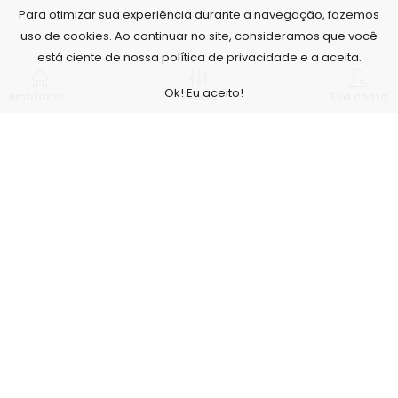
Para otimizar sua experiência durante a navegação, fazemos
uso de cookies. Ao continuar no site, consideramos que você
está ciente de nossa política de privacidade e a aceita.
Ok! Eu aceito!
Lembrancinhas personalizadas
Filters
Sua conta
Nós, da Arte no Papel, acreditamos que o nosso maior
diferencial é com a qualidade de nossos produtos e serviços,
para isso contamos com um estúdio fotográfico e não
cobramos para tirar as fotos que serão utilizadas para a
confecção dos produtos, nossos profissionais tem formação
superior na área e não terceirizamos nenhum processo, é
tudo feito aqui, banners, painéis, adesivos... Tudo, desde a