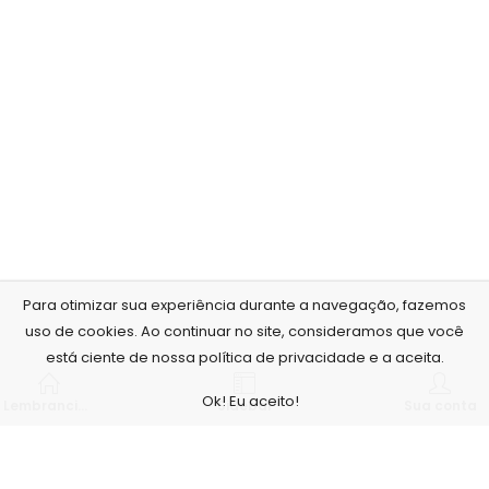
Para otimizar sua experiência durante a navegação, fazemos
uso de cookies. Ao continuar no site, consideramos que você
está ciente de nossa política de privacidade e a aceita.
Ok! Eu aceito!
Lembrancinhas personalizadas
Sidebar
Sua conta