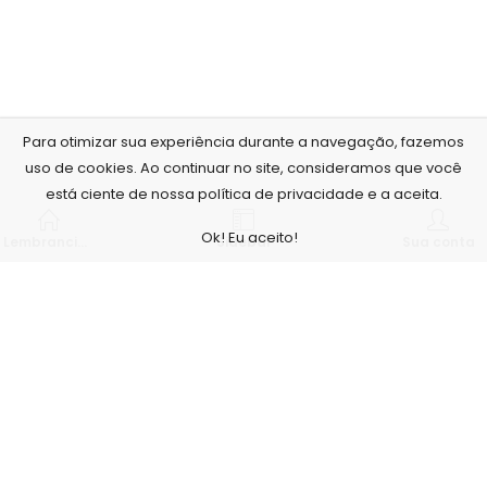
Para otimizar sua experiência durante a navegação, fazemos
uso de cookies. Ao continuar no site, consideramos que você
está ciente de nossa política de privacidade e a aceita.
Ok! Eu aceito!
Lembrancinhas personalizadas
Sidebar
Sua conta
Nós, da Arte no Papel, acreditamos que o nosso maior
diferencial é com a qualidade de nossos produtos e serviços,
para isso contamos com um estúdio fotográfico e não