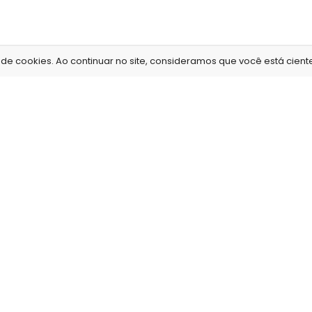
e cookies. Ao continuar no site, consideramos que você está ciente 
Information
Como funci
Sobre nós
.
Envio de fotos
Onde estamos
.
Prazo de entreg
or
Conheça nossa loja
.
Entrega e retira
Como trabalhamos
.
Estúdio fotográf