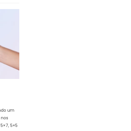
indo um
Fotografia
 nos
Fotos Polaroid
5×7, 5×5