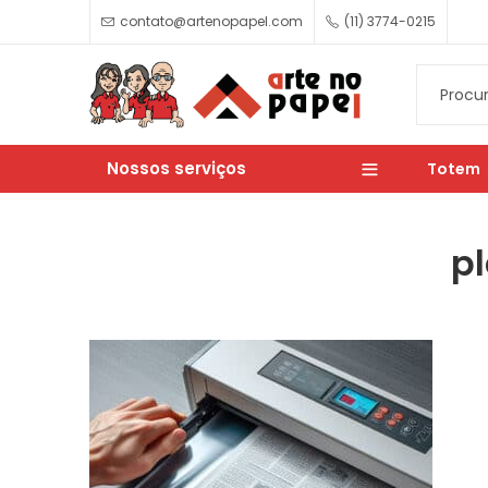
contato@artenopapel.com
(11) 3774-0215
Nossos serviços
Totem
pl