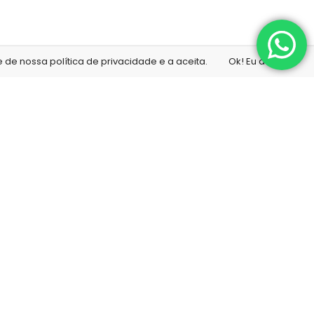
de nossa política de privacidade e a aceita.
Ok! Eu aceito!
ona
Minha conta
Minha conta
a
Meu carrinho
da
Finalizar compra
ico
Lista de desejos