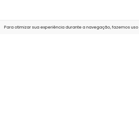
Para otimizar sua experiência durante a navegação, fazemos uso d
Nós, da Arte no Papel, acreditamos que o nosso mai
diferencial é com a qualidade de nossos produtos e
serviços, para isso contamos com um estúdio
fotográfico e não cobramos para tirar as fotos que
serão utilizadas para a confecção dos produtos,