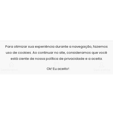
Para otimizar sua experiência durante a navegação, fazemos
uso de cookies. Ao continuar no site, consideramos que você
está ciente de nossa política de privacidade e a aceita.
Ok! Eu aceito!
Lembrancinhas personalizadas
Sidebar
Sua conta