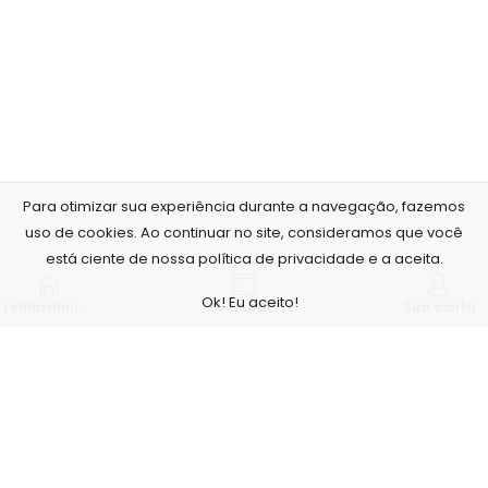
Para otimizar sua experiência durante a navegação, fazemos
uso de cookies. Ao continuar no site, consideramos que você
está ciente de nossa política de privacidade e a aceita.
Ok! Eu aceito!
Lembrancinhas personalizadas
Sidebar
Sua conta