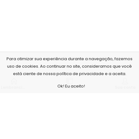
Para otimizar sua experiência durante a navegação, fazemos
uso de cookies. Ao continuar no site, consideramos que você
está ciente de nossa política de privacidade e a aceita.
Ok! Eu aceito!
Lembrancinhas personalizadas
Sidebar
Sua conta