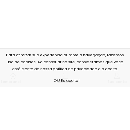
Para otimizar sua experiência durante a navegação, fazemos
uso de cookies. Ao continuar no site, consideramos que você
está ciente de nossa política de privacidade e a aceita.
Ok! Eu aceito!
Lembrancinhas personalizadas
Sidebar
Sua conta