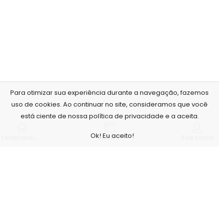
Para otimizar sua experiência durante a navegação, fazemos
uso de cookies. Ao continuar no site, consideramos que você
está ciente de nossa política de privacidade e a aceita.
Ok! Eu aceito!
Lembrancinhas personalizadas
Sidebar
Sua conta