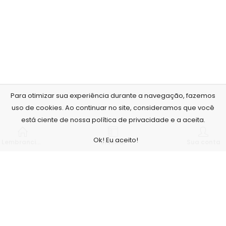
Para otimizar sua experiência durante a navegação, fazemos
uso de cookies. Ao continuar no site, consideramos que você
está ciente de nossa política de privacidade e a aceita.
Ok! Eu aceito!
Lembrancinhas personalizadas
Sidebar
Sua conta