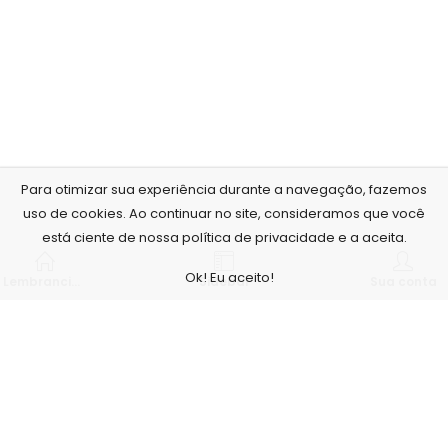
Para otimizar sua experiência durante a navegação, fazemos
uso de cookies. Ao continuar no site, consideramos que você
está ciente de nossa política de privacidade e a aceita.
Ok! Eu aceito!
Lembrancinhas personalizadas
Sidebar
Sua conta