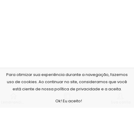
Para otimizar sua experiência durante a navegação, fazemos
uso de cookies. Ao continuar no site, consideramos que você
está ciente de nossa política de privacidade e a aceita.
Ok! Eu aceito!
Lembrancinhas personalizadas
Sidebar
Sua conta