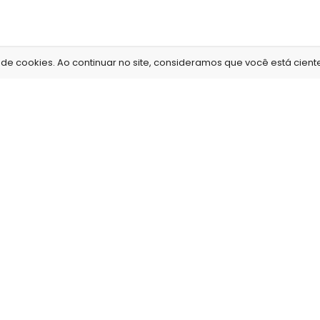
e cookies. Ao continuar no site, consideramos que você está ciente 
Information
Como funci
Sobre nós
.
Envio de fotos
Onde estamos
.
Prazo de entreg
or
Conheça nossa loja
.
Entrega e retira
Como trabalhamos
.
Estúdio fotográf