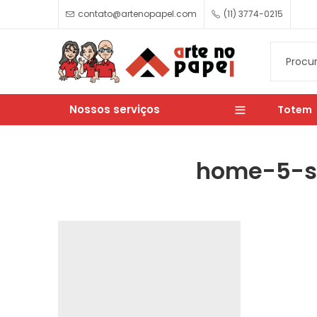
contato@artenopapel.com
(11) 3774-0215
Nossos serviços
Totem
home-5-sl