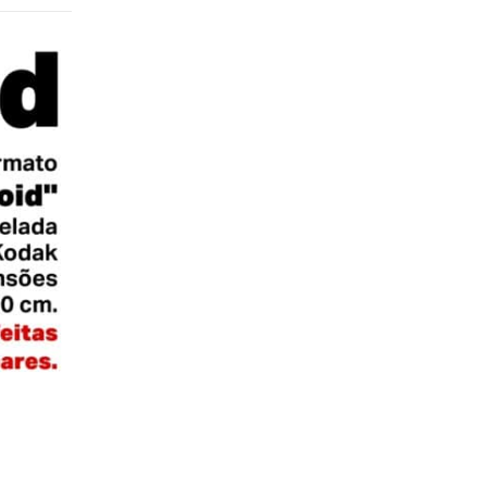
Fotografia
,
Impressão
Revelação de fotos Kodak
Revelamos fotos na hora Revelação Kodak garan
ótima durabilidade e qualidade. A revelação é feit
tamanhos 10×15, 15×21 e também no tamanho 3×4,