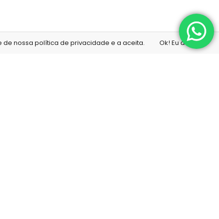
de nossa política de privacidade e a aceita.
Ok! Eu aceito!
ona
Minha conta
Minha conta
a
Meu carrinho
da
Finalizar compra
ico
Lista de desejos