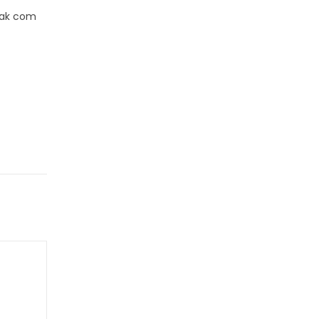
entre outros. Podemos
dak com
Saiba mais...