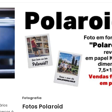
Fotografia
ários
Fotos Polaroid
onecos à