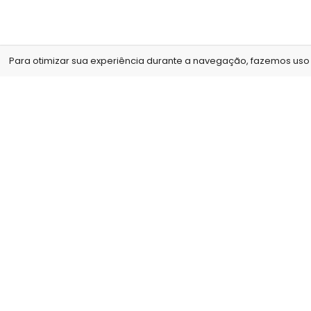
Para otimizar sua experiência durante a navegação, fazemos uso d
Nós, da Arte no Papel, acreditamos que o nosso mai
diferencial é com a qualidade de nossos produtos e
serviços, para isso contamos com um estúdio
fotográfico e não cobramos para tirar as fotos que
serão utilizadas para a confecção dos produtos,