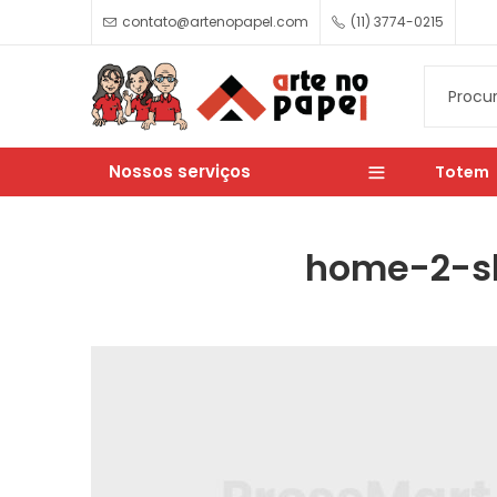
contato@artenopapel.com
(11) 3774-0215
Nossos serviços
Totem
home-2-sl