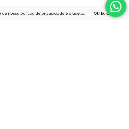
de nossa política de privacidade e a aceita.
Ok! Eu aceito!
ona
Minha conta
Minha conta
a
Meu carrinho
da
Finalizar compra
ico
Lista de desejos
Rastrear pedido