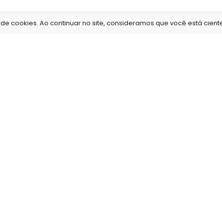
e cookies. Ao continuar no site, consideramos que você está ciente 
Information
Como funci
Sobre nós
.
Envio de fotos
Onde estamos
.
Prazo de entreg
or
Conheça nossa loja
.
Entrega e retira
Como trabalhamos
.
Estúdio fotográf
Sessão de fotos
 e