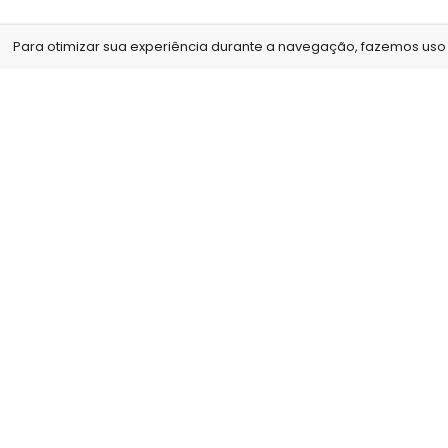
Para otimizar sua experiência durante a navegação, fazemos uso d
Nós, da Arte no Papel, acreditamos que o nosso mai
diferencial é com a qualidade de nossos produtos e
serviços, para isso contamos com um estúdio
fotográfico e não cobramos para tirar as fotos que
serão utilizadas para a confecção dos produtos,
nossos profissionais tem formação superior na área