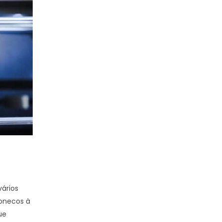
Fotografia
vários
Fotos Polaroid
bonecos à
Foto em formato “Polaroid” revelada em papel K
ue