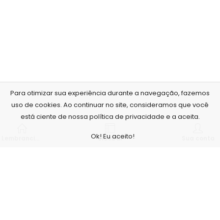
Para otimizar sua experiência durante a navegação, fazemos
uso de cookies. Ao continuar no site, consideramos que você
está ciente de nossa política de privacidade e a aceita.
Ok! Eu aceito!
Lembrancinhas personalizadas
Sidebar
Sua conta