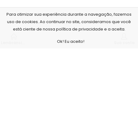
Para otimizar sua experiência durante a navegação, fazemos
uso de cookies. Ao continuar no site, consideramos que você
está ciente de nossa política de privacidade e a aceita.
Ok! Eu aceito!
Lembrancinhas personalizadas
Sua conta
Nós, da Arte no Papel, acreditamos que o nosso maior
diferencial é com a qualidade de nossos produtos e serviços,
para isso contamos com um estúdio fotográfico e não
cobramos para tirar as fotos que serão utilizadas para a
confecção dos produtos, nossos profissionais tem formação
superior na área e não terceirizamos nenhum processo, é