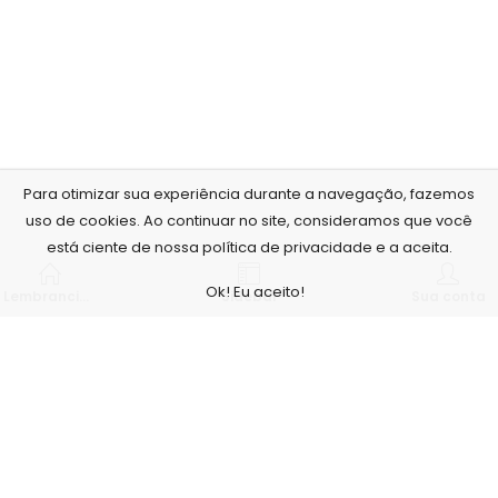
Para otimizar sua experiência durante a navegação, fazemos
uso de cookies. Ao continuar no site, consideramos que você
está ciente de nossa política de privacidade e a aceita.
Ok! Eu aceito!
Lembrancinhas personalizadas
Sidebar
Sua conta
Nós, da Arte no Papel, acreditamos que o nosso maior