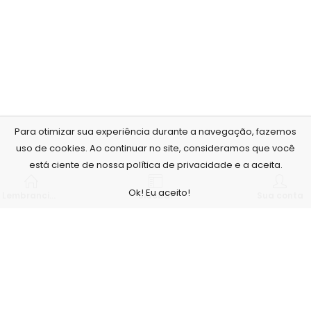
Para otimizar sua experiência durante a navegação, fazemos
uso de cookies. Ao continuar no site, consideramos que você
está ciente de nossa política de privacidade e a aceita.
Ok! Eu aceito!
Lembrancinhas personalizadas
Sidebar
Sua conta