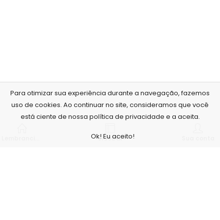
Para otimizar sua experiência durante a navegação, fazemos
uso de cookies. Ao continuar no site, consideramos que você
está ciente de nossa política de privacidade e a aceita.
Ok! Eu aceito!
Lembrancinhas personalizadas
Sidebar
Sua conta