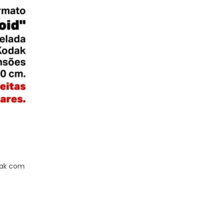
Fotografia
,
Impressão
Revelação de fotos Kodak
Revelamos fotos na hora Revelação Kodak garan
ótima durabilidade e qualidade. A revelação é feit
tamanhos 10×15, 15×21 e também no tamanho 3×4,
entre outros. Podemos
dak com
Saiba mais...