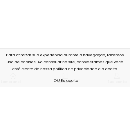
Para otimizar sua experiência durante a navegação, fazemos
uso de cookies. Ao continuar no site, consideramos que você
está ciente de nossa política de privacidade e a aceita.
Ok! Eu aceito!
Lembrancinhas personalizadas
Sidebar
Sua conta