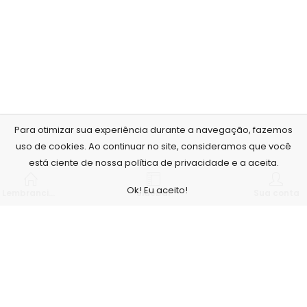
Para otimizar sua experiência durante a navegação, fazemos
uso de cookies. Ao continuar no site, consideramos que você
está ciente de nossa política de privacidade e a aceita.
Ok! Eu aceito!
Lembrancinhas personalizadas
Sidebar
Sua conta