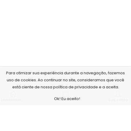
Para otimizar sua experiência durante a navegação, fazemos
uso de cookies. Ao continuar no site, consideramos que você
está ciente de nossa política de privacidade e a aceita.
Ok! Eu aceito!
Lembrancinhas personalizadas
Sidebar
Sua conta