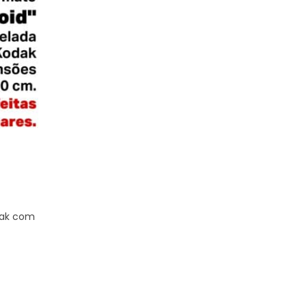
Fotografia
,
Impressão
Revelação de fotos Kodak
Revelamos fotos na hora Revelação Kodak garan
ótima durabilidade e qualidade. A revelação é feit
tamanhos 10×15, 15×21 e também no tamanho 3×4,
entre outros. Podemos
dak com
Saiba mais...