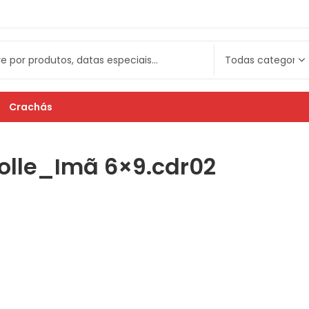
Crachás
olle_Imã 6×9.cdr02